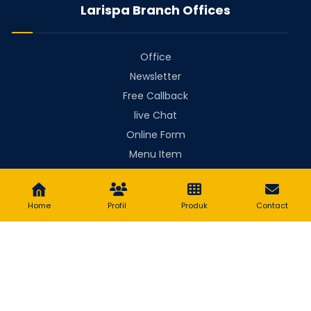
Larispa Branch Offices
Office
Newsletter
Free Callback
live Chat
Online Form
Menu Item
Menu Item
Home
Profil
Produk
Contact
Copyright © 2026 Larispa Indonesia. All Rights Reserved