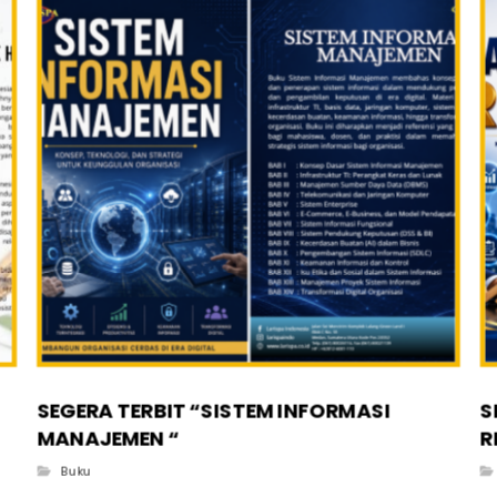
SEGERA TERBIT “SISTEM INFORMASI
S
MANAJEMEN “
R
Buku