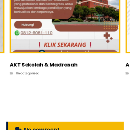
AKT Sekolah & Madrasah
A
Uncategorized
No comment