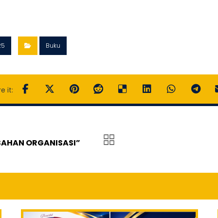
25
Buku
BAHAN ORGANISASI”