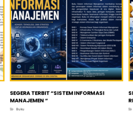
SEGERA TERBIT “SISTEM INFORMASI
S
MANAJEMEN “
R
Buku